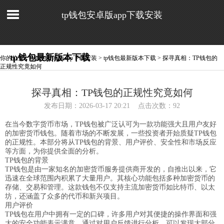
tp钱包安卓版app下载安装
tp钱包最新版本下载
你的位置：
tp钱包安卓版app下载安装
>
tp钱包最新版本下载
> 探寻真相：TP钱包的
正规性究竟如何
探寻真相：TP钱包的正规性究竟如何
发布日期：2026-03-17 20:21 点击次数：92
在当今数字货币市场，TP钱包被广泛认可为一款功能强大且用户友好
的加密货币钱包。随着市场的不断发展，一些投资者开始质疑TP钱包
的正规性。本部分将从TP钱包的背景、用户评价、安全性和市场反应
等方面，为你提供全面的分析。
TP钱包的背景
TP钱包是由一家知名的加密货币服务提供商开发的，自推出以来，它
迅速在全球范围内积累了大量用户。其核心功能包括多种加密货币的
存储、交易和管理。这款钱包不仅支持主流加密货币如比特币、以太
坊，还涵盖了众多的代币和新兴项目。
用户评价
TP钱包在用户中拥有一定的口碑，许多用户对其便捷的操作界面和强
大的安全功能表示满意。通过对用户反馈进行分析，可以发现大部分