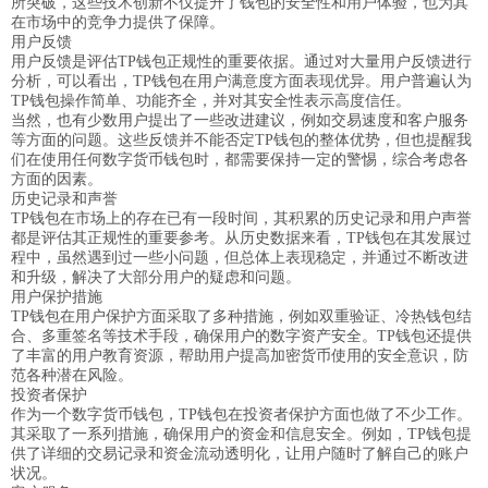
所突破，这些技术创新不仅提升了钱包的安全性和用户体验，也为其
在市场中的竞争力提供了保障。
用户反馈
用户反馈是评估TP钱包正规性的重要依据。通过对大量用户反馈进行
分析，可以看出，TP钱包在用户满意度方面表现优异。用户普遍认为
TP钱包操作简单、功能齐全，并对其安全性表示高度信任。
当然，也有少数用户提出了一些改进建议，例如交易速度和客户服务
等方面的问题。这些反馈并不能否定TP钱包的整体优势，但也提醒我
们在使用任何数字货币钱包时，都需要保持一定的警惕，综合考虑各
方面的因素。
历史记录和声誉
TP钱包在市场上的存在已有一段时间，其积累的历史记录和用户声誉
都是评估其正规性的重要参考。从历史数据来看，TP钱包在其发展过
程中，虽然遇到过一些小问题，但总体上表现稳定，并通过不断改进
和升级，解决了大部分用户的疑虑和问题。
用户保护措施
TP钱包在用户保护方面采取了多种措施，例如双重验证、冷热钱包结
合、多重签名等技术手段，确保用户的数字资产安全。TP钱包还提供
了丰富的用户教育资源，帮助用户提高加密货币使用的安全意识，防
范各种潜在风险。
投资者保护
作为一个数字货币钱包，TP钱包在投资者保护方面也做了不少工作。
其采取了一系列措施，确保用户的资金和信息安全。例如，TP钱包提
供了详细的交易记录和资金流动透明化，让用户随时了解自己的账户
状况。