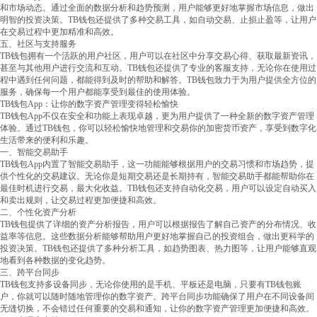
和市场动态。通过全面的数据分析和趋势预测，用户能够更好地掌握市场信息，做出
明智的投资决策。TB钱包还提供了多种交易工具，如自动交易、止损止盈等，让用户
在交易过程中更加精准和高效。
五、社区与支持服务
TB钱包拥有一个活跃的用户社区，用户可以在社区中分享交易心得、获取最新资讯，
甚至与其他用户进行交流和互动。TB钱包还提供了专业的客服支持，无论你在使用过
程中遇到任何问题，都能得到及时的帮助和解答。TB钱包致力于为用户提供全方位的
服务，确保每一个用户都能享受到最佳的使用体验。
TB钱包App：让你的数字资产管理变得轻松愉快
TB钱包App不仅在安全和功能上表现卓越，更为用户提供了一种全新的数字资产管理
体验。通过TB钱包，你可以轻松愉快地管理和交易你的加密货币资产，享受到数字化
生活带来的便利和乐趣。
一、智能交易助手
TB钱包App内置了智能交易助手，这一功能能够根据用户的交易习惯和市场趋势，提
供个性化的交易建议。无论你是短期交易还是长期持有，智能交易助手都能帮助你在
最佳时机进行交易，最大化收益。TB钱包还支持自动化交易，用户可以设定自动买入
和卖出规则，让交易过程更加便捷和高效。
二、个性化资产分析
TB钱包提供了详细的资产分析报告，用户可以根据报告了解自己资产的分布情况、收
益率等信息。这些数据分析能够帮助用户更好地掌握自己的投资组合，做出更科学的
投资决策。TB钱包还提供了多种分析工具，如趋势图表、热力图等，让用户能够直观
地看到各种数据的变化趋势。
三、跨平台同步
TB钱包支持多设备同步，无论你使用的是手机、平板还是电脑，只要有TB钱包账
户，你就可以随时随地管理你的数字资产。跨平台同步功能确保了用户在不同设备间
无缝切换，不会错过任何重要的交易和通知，让你的数字资产管理更加便捷和高效。