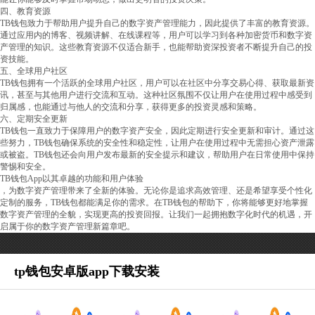
四、教育资源
TB钱包致力于帮助用户提升自己的数字资产管理能力，因此提供了丰富的教育资源。
通过应用内的博客、视频讲解、在线课程等，用户可以学习到各种加密货币和数字资
产管理的知识。这些教育资源不仅适合新手，也能帮助资深投资者不断提升自己的投
资技能。
五、全球用户社区
TB钱包拥有一个活跃的全球用户社区，用户可以在社区中分享交易心得、获取最新资
讯，甚至与其他用户进行交流和互动。这种社区氛围不仅让用户在使用过程中感受到
归属感，也能通过与他人的交流和分享，获得更多的投资灵感和策略。
六、定期安全更新
TB钱包一直致力于保障用户的数字资产安全，因此定期进行安全更新和审计。通过这
些努力，TB钱包确保系统的安全性和稳定性，让用户在使用过程中无需担心资产泄露
或被盗。TB钱包还会向用户发布最新的安全提示和建议，帮助用户在日常使用中保持
警惕和安全。
TB钱包App以其卓越的功能和用户体验
，为数字资产管理带来了全新的体验。无论你是追求高效管理、还是希望享受个性化
定制的服务，TB钱包都能满足你的需求。在TB钱包的帮助下，你将能够更好地掌握
数字资产管理的全貌，实现更高的投资回报。让我们一起拥抱数字化时代的机遇，开
启属于你的数字资产管理新篇章吧。
tp钱包安卓版app下载安装