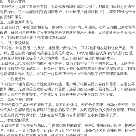
四、多语言支持
TB钱包App提供了多语言支持，无论你来自哪个国家和地区，都能使用你熟悉的语言
进行操作。这一功能特别适合国际用户，让全球用户都能轻松上手，享受TB钱包带来
的便利和服务。
五、定期更新和优化
TB钱包致力于不断优化和更新，以保持与市场的同步和领先。公司定期推出新功能和
改进，确保用户在使用过程中能够体验到最新的技术和服务。无论是新手还是资深用
户，TB钱包都能不断为你带来惊喜和满足。
六、用户反馈机制
TB钱包非常重视用户的反馈，通过用户反馈机制，TB钱包不断改进和优化产品。用
户可以通过应用内的反馈渠道提交意见和建议，TB钱包团队会认真倾听并进行处理。
这种互动机制不仅提高了用户满意度，也让TB钱包不断迈向更高的水平。
TB钱包App以其卓越的功能和用户体验，成为了数字资产管理的首选工具。无论你是
刚刚接触加密货币的新手，还是已经在数字资产领域有丰富经验的资深投资者，TB钱
包都能满足你的需求。让我们一起探索TB钱包App带来的数字资产管理新体验吧。
一、个性化定制
TB钱包App拥有强大的个性化定制功能，用户可以根据自己的喜好和需求，自定义界
面和功能。无论你是喜欢简洁明了的界面，还是偏好复杂的交易分析工具，TB钱包都
能满足你的个性化需求。个性化定制让你在使用过程中更加舒适和高效。
二、高效的资产管理
TB钱包提供了多种资产管理工具，如多币种钱包、资产分类管理、自动化投资等。这
些工具让你能够更好地管理和分配你的数字资产，实现更高效的投资组合管理。TB钱
包还支持资产跨境转移，让你在全球范围内自由管理和交易你的数字资产。
三、智能提醒系统
TB钱包内置了智能提醒系统，可以根据用户的设置，在特定时间或特定条件下提醒用
户。例如，当某个加密货币达到用户设定的价格时，TB钱包会及时通知用户。这一功
能让你能够及时掌握市场动态，做出更明智的投资决策。