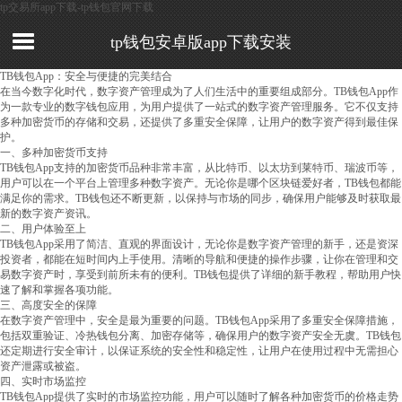
tp交易所app下载-tp钱包官网下载
tp钱包安卓版app下载安装
TB钱包App：安全与便捷的完美结合
在当今数字化时代，数字资产管理成为了人们生活中的重要组成部分。TB钱包App作
为一款专业的数字钱包应用，为用户提供了一站式的数字资产管理服务。它不仅支持
多种加密货币的存储和交易，还提供了多重安全保障，让用户的数字资产得到最佳保
护。
一、多种加密货币支持
TB钱包App支持的加密货币品种非常丰富，从比特币、以太坊到莱特币、瑞波币等，
用户可以在一个平台上管理多种数字资产。无论你是哪个区块链爱好者，TB钱包都能
满足你的需求。TB钱包还不断更新，以保持与市场的同步，确保用户能够及时获取最
新的数字资产资讯。
二、用户体验至上
TB钱包App采用了简洁、直观的界面设计，无论你是数字资产管理的新手，还是资深
投资者，都能在短时间内上手使用。清晰的导航和便捷的操作步骤，让你在管理和交
易数字资产时，享受到前所未有的便利。TB钱包提供了详细的新手教程，帮助用户快
速了解和掌握各项功能。
三、高度安全的保障
在数字资产管理中，安全是最为重要的问题。TB钱包App采用了多重安全保障措施，
包括双重验证、冷热钱包分离、加密存储等，确保用户的数字资产安全无虞。TB钱包
还定期进行安全审计，以保证系统的安全性和稳定性，让用户在使用过程中无需担心
资产泄露或被盗。
四、实时市场监控
TB钱包App提供了实时的市场监控功能，用户可以随时了解各种加密货币的价格走势